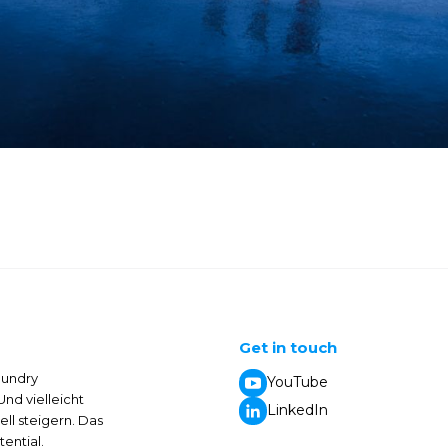
Get in touch
aundry
YouTube
nd vielleicht
LinkedIn
ell steigern. Das
ential.