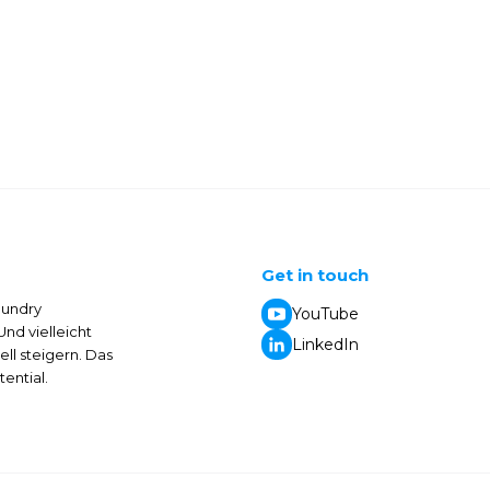
Get in touch
aundry
YouTube
nd vielleicht
LinkedIn
ell steigern. Das
ential.