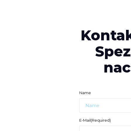
Kontak
Spez
nac
Name
E-Mail
(Required)